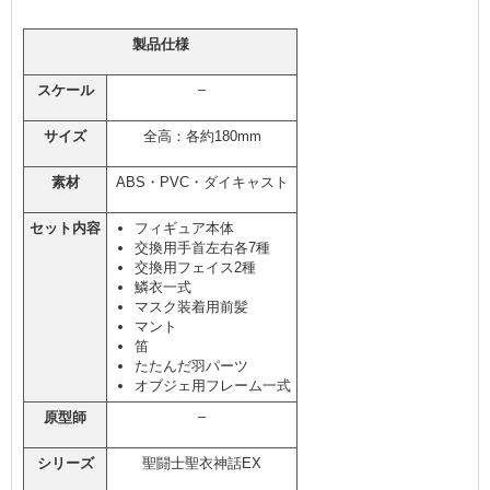
製品仕様
–
スケール
サイズ
全高：各約180mm
素材
ABS・PVC・ダイキャスト
セット内容
フィギュア本体
交換用手首左右各7種
交換用フェイス2種
鱗衣一式
マスク装着用前髪
マント
笛
たたんだ羽パーツ
オブジェ用フレーム一式
–
原型師
シリーズ
聖闘士聖衣神話EX