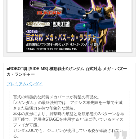
■ROBOT魂 [SIDE MS] 機動戦士Zガンダム 百式対応 メガ・バズー
カ・ランチャー
プレミアムバンダイ
百式の特徴的な武装メカパーツが待望の商品化。
｢Zガンダム」の最終決戦では、アクシズ軍先陣を一撃で全滅
させた破壊力を持つ印象的な武装。
本体の変形により、射撃時の形態と巡航形態の2パターンを再
現可能で、専用魂STAGEを使用すると宙に浮いているディス
プレイが可能。
ガンダムUCでも、ジェガンが使用している姿が確認されてい
る。