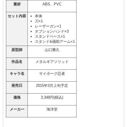
素材
ABS、PVC
セット内容
本体
刀×1
レーザーガン×1
オプションハンド×3
スタンドベース×1
スタンド&補助アーム×1
原型師
山口勝久
作品名
メタルギアソリッド
キャラ名
サイボーグ忍者
発売日
2015年3月上旬予定
価格
3,348円(税込)
メーカー
海洋堂