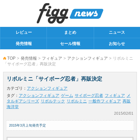
レビュー
まとめ
ニュース
発売情報
セール情報
お知らせ
TOP
>
発売情報
>
フィギュア
>
アクションフィギュア
> リボルミニ
「サイボーグ忍者」再販決定
リボルミニ「サイボーグ忍者」再販決定
カテゴリ：
アクションフィギュア
タグ：
アクションフィギュア
ゲーム
サイボーグ忍者
フィギュア
メ
タルギアシリーズ
リボルテック
リボルミニ
一般作フィギュア
再販
海洋堂
2015/02/01
2015年3月上旬発売予定