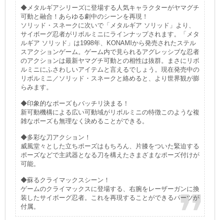
◆メタルギアシリーズに登場する人気キャラクターがヤマグチ
可動と融合！あらゆる劇中のシーンを再現！
ソリッド・スネークに次いで「メタルギア ソリッド」より、
サイボーグ忍者がリボルミニにラインナップされます。「メタ
ルギア ソリッド」は1998年、KONAMIから発売されたステル
スアクションゲーム。ゲーム内で見られるアグレッシブな忍者
のアクションは最新ヤマグチ可動との相性は抜群。まさにリボ
ルミニにふさわしいアイテムと言えるでしょう。現在発売中の
リボルミニ／ソリッド・スネークと絡めると、より世界観が膨
らみます。
◆印象的なポーズもバッチリ決まる！
新可動機構による広い可動域がリボルミニの特徴このような複
雑なポーズも無理なく決めることができる。
◆多彩な刀アクション！
威風堂々とした立ちポーズはもちろん、片膝をついた緊迫する
ポーズなどで主武器となる刀を構えたさまざまなポーズ付けが
可能。
◆蘇るクライマックスシーン！
ゲームのクライマックスに登場する、右腕をレーザーガンに換
装したサイボーグ忍者。これを再現することができるパーツが
付属。