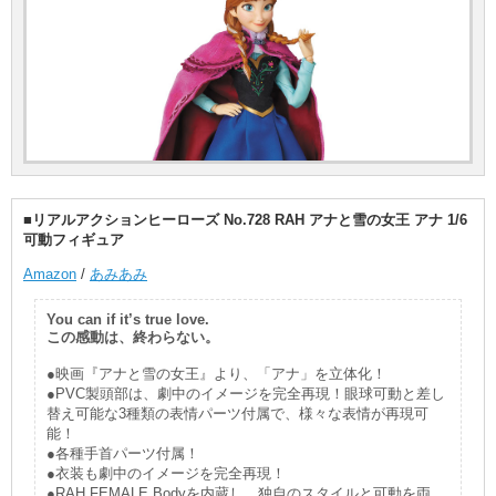
■リアルアクションヒーローズ No.728 RAH アナと雪の女王 アナ 1/6
可動フィギュア
Amazon
/
あみあみ
You can if it’s true love.
この感動は、終わらない。
●映画『アナと雪の女王』より、「アナ」を立体化！
●PVC製頭部は、劇中のイメージを完全再現！眼球可動と差し
替え可能な3種類の表情パーツ付属で、様々な表情が再現可
能！
●各種手首パーツ付属！
●衣装も劇中のイメージを完全再現！
●RAH FEMALE Bodyを内蔵し、独自のスタイルと可動を両