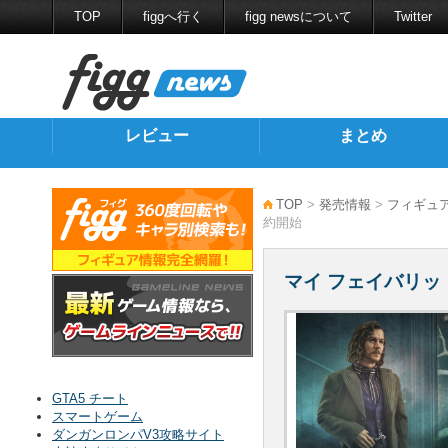
TOP
figgへ行く
figg newsについて
Twitter
レビュー
まとめ
TOP
>
発売情報
>
フィギュ
約開始
マイ フェイバリッ
GTA5 チート
スマートゲーム
ダンガンロンパV3攻略サイト