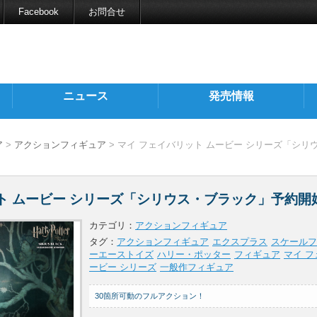
Facebook
お問合せ
ニュース
発売情報
ア
>
アクションフィギュア
> マイ フェイバリット ムービー シリーズ「シリ
ト ムービー シリーズ「シリウス・ブラック」予約開
カテゴリ：
アクションフィギュア
タグ：
アクションフィギュア
エクスプラス
スケールフ
ーエーストイズ
ハリー・ポッター
フィギュア
マイ フ
ービー シリーズ
一般作フィギュア
30箇所可動のフルアクション！