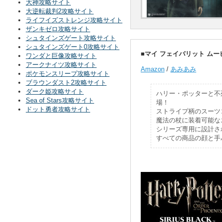
大神攻略サイト
大逆転裁判2攻略サイト
ライフイズストレンジ攻略サイト
ザンキゼロ攻略サイト
シュタインズゲート攻略サイト
シュタインズゲート0攻略サイト
■マイ フェイバリット ムー
ワンダと巨像攻略サイト
アークナイツ攻略サイト
Amazon
/
あみあみ
ポケモンスリープ攻略サイト
ブラウンダスト2攻略サイト
ダーク姫攻略サイト
ハリー・ポッターと不
Sea of Stars攻略サイト
場！
ドット勇者攻略サイト
ストライプ柄のスーツ
魔法の杖に装着可能な
シリーズ専用に設計さ
すべての商品の顔と手