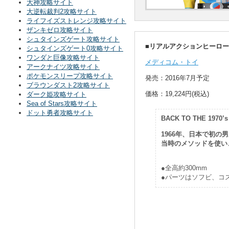
大神攻略サイト
大逆転裁判2攻略サイト
ライフイズストレンジ攻略サイト
ザンキゼロ攻略サイト
シュタインズゲート攻略サイト
■リアルアクションヒーローズ N
シュタインズゲート0攻略サイト
ワンダと巨像攻略サイト
メディコム・トイ
アークナイツ攻略サイト
ポケモンスリープ攻略サイト
発売：2016年7月予定
ブラウンダスト2攻略サイト
価格：19,224円(税込)
ダーク姫攻略サイト
Sea of Stars攻略サイト
ドット勇者攻略サイト
BACK TO THE 1970’s
1966年、日本で初の
当時のメソッドを使い
●全高約300mm
●パーツはソフビ、コ