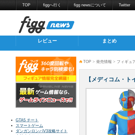
TOP
figgへ行く
figg newsについて
Twitter
レビュー
まとめ
TOP
>
発売情報
>
フィギュ
【メディコム・トイ
GTA5 チート
スマートゲーム
ダンガンロンパV3攻略サイト