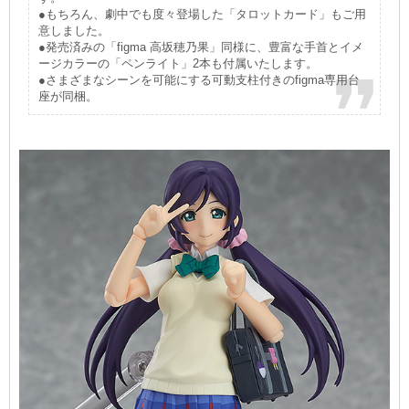
●もちろん、劇中でも度々登場した「タロットカード」もご用
意しました。
●発売済みの「figma 高坂穂乃果」同様に、豊富な手首とイメ
ージカラーの「ペンライト」2本も付属いたします。
●さまざまなシーンを可能にする可動支柱付きのfigma専用台
座が同梱。