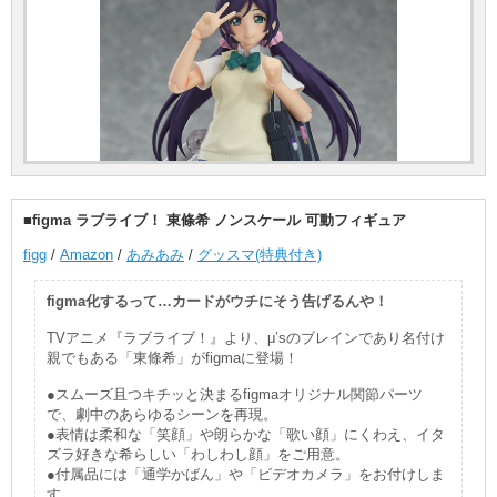
■figma ラブライブ！ 東條希 ノンスケール 可動フィギュア
figg
/
Amazon
/
あみあみ
/
グッスマ(特典付き)
figma化するって…カードがウチにそう告げるんや！
TVアニメ『ラブライブ！』より、μ’sのブレインであり名付け
親でもある「東條希」がfigmaに登場！
●スムーズ且つキチッと決まるfigmaオリジナル関節パーツ
で、劇中のあらゆるシーンを再現。
●表情は柔和な「笑顔」や朗らかな「歌い顔」にくわえ、イタ
ズラ好きな希らしい「わしわし顔」をご用意。
●付属品には「通学かばん」や「ビデオカメラ」をお付けしま
す。