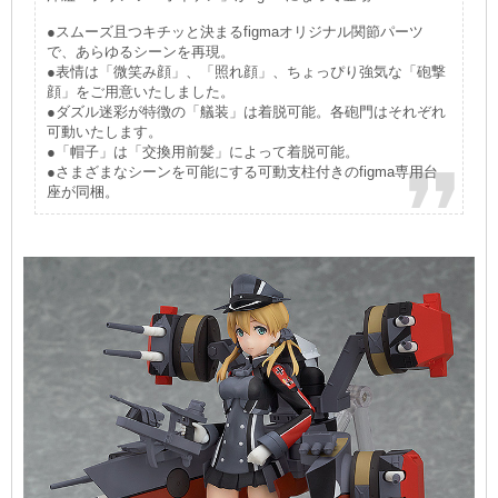
●スムーズ且つキチッと決まるfigmaオリジナル関節パーツ
で、あらゆるシーンを再現。
●表情は「微笑み顔」、「照れ顔」、ちょっぴり強気な「砲撃
顔」をご用意いたしました。
●ダズル迷彩が特徴の「艤装」は着脱可能。各砲門はそれぞれ
可動いたします。
●「帽子」は「交換用前髪」によって着脱可能。
●さまざまなシーンを可能にする可動支柱付きのfigma専用台
座が同梱。