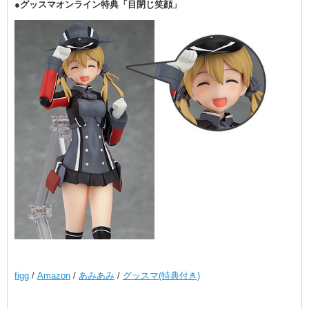
●グッスマオンライン特典「目閉じ笑顔」
figg
/
Amazon
/
あみあみ
/
グッスマ(特典付き)