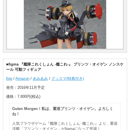
■figma 『艦隊これくしょん -艦これ-』 プリンツ・オイゲン ノンスケ
ール 可動フィギュア
figg
/
Amazon
/
あみあみ
/
グッスマ(特典付き)
発売：2016年11月予定
価格：7,800円(税込)
Guten Morgen！私は、重巡プリンツ・オイゲン。よろしく
ね！
人気ブラウザゲーム『艦隊これくしょん -艦これ-』より、重巡
洋艦「プリンツ・オイゲン」がfigmaになって登場！