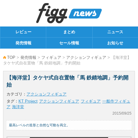
レビュー
まとめ
ニュース
発売情報
セール情報
お知らせ
TOP
>
発売情報
>
フィギュア
>
アクションフィギュア
> 【海洋堂】
タケヤ式自在置物「馬 鉄錆地調」予約開始
【海洋堂】タケヤ式自在置物「馬 鉄錆地調」予約開
始
カテゴリ：
アクションフィギュア
タグ：
KT Project
アクションフィギュア
フィギュア
一般作フィギュ
ア
海洋堂
2015/09/25
最高レベルの造形と自然な可動を両立。