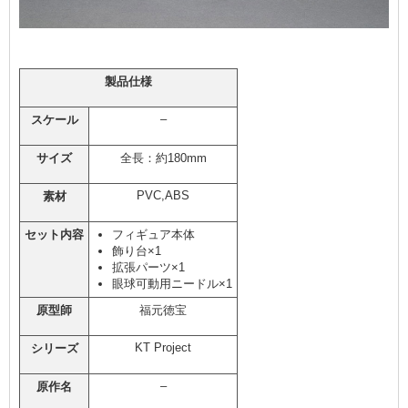
製品仕様
–
スケール
サイズ
全長：約180mm
PVC,ABS
素材
セット内容
フィギュア本体
飾り台×1
拡張パーツ×1
眼球可動用ニードル×1
原型師
福元徳宝
KT Project
シリーズ
–
原作名