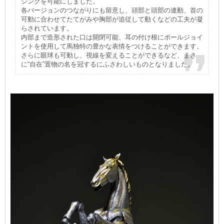
ジングを可能にしました。
各バージョンのつながりにも留意し、頭部と頭部の連動、首の
可動に合わせてたてがみや胸部が追従して動くなどの工夫が凝
らされています。
内部まで造形された口は開閉可能、耳の付け根にポールジョイ
ントを使用して馬独特の豊かな表情をつけることができます。
さらに眼球も可動し、視線を変えることができるなど、まさ
に“自在”置物の名を冠するにふさわしいものとなりました。