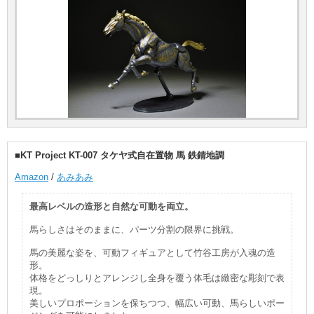
■KT Project KT-007 タケヤ式自在置物 馬 鉄錆地調
Amazon
/
あみあみ
最高レベルの造形と自然な可動を両立。
馬らしさはそのままに、パーツ分割の限界に挑戦。
馬の美麗な姿を、可動フィギュアとして竹谷工房が入魂の造
形。
体格をどっしりとアレンジし全身を覆う体毛は緻密な彫刻で表
現。
美しいプロポーションを保ちつつ、幅広い可動、馬らしいポー