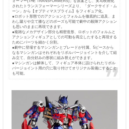
ォーマー(THE TRANSFORMERS)」を原案とし、実写映画化
されたトランスフォーマーシリーズより、「ダークサイド・ム
ーン」から【オプティマスプライム】をフィギュア化。
●ロボット形態でのアクションとフォルムを徹底的に追及、ま
わし蹴りや立て膝などのポーズも可能で劇中の殺陣アクション
も思いのままに再現できます。
●複雑なメカデザイン部分も精密造形、ロボットのフォルムと
アクションフィギュアとしての可動を両立したすると再現する
ためにパーツを細かく分割。
●劇中に登場するマシンガンとブレードが付属、5ピースから
なるマシンガンはそれぞれをリボルバージョイントを介して組
み立て、自分好みの形状に組み替えができます。
●マシンガンは解体して、フィギュア本体に設けられたリボル
バージョイント用の穴に取り付けてオリジナル装備にすること
も可能。