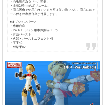
・高級感のあるパール塗装。
・全高170mmのボリューム。
・商品画像で使用されている台座は仮の物であり、商品にはア
ーム付きの専用台座が付属します。
■オプションパーツ
・専用台座
・P4Uバージョン用本体換装パーツ
・背面バースト
・火器・バーストエフェクト×5
・平手×2
・射撃手×2