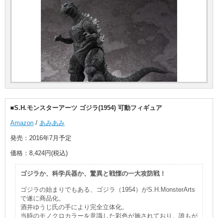
■S.H.モンスターアーツ ゴジラ(1954) 可動フィギュア
Amazon
/
あみあみ
発売：2016年7月予定
価格：8,424円(税込)
ゴジラか、科学兵器か、驚異と戦慄の一大攻防戦！
ゴジラの始まりでもある、ゴジラ（1954）がS.H.MonsterArts
で遂に商品化。
酒井ゆうじ氏の手により完全立体化。
当時のモノクロカラーを意識した彩色が施されており、誰もが