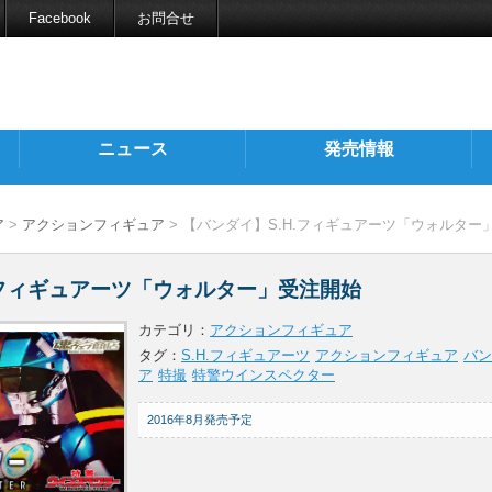
Facebook
お問合せ
ニュース
発売情報
ア
>
アクションフィギュア
> 【バンダイ】S.H.フィギュアーツ「ウォルター
.フィギュアーツ「ウォルター」受注開始
カテゴリ：
アクションフィギュア
タグ：
S.H.フィギュアーツ
アクションフィギュア
バン
ア
特撮
特警ウインスペクター
2016年8月発売予定