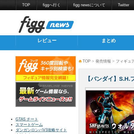
TOP
figgへ行く
figg newsについて
Twitter
レビュー
まとめ
TOP
>
発売情報
>
フィギュ
【バンダイ】S.H
GTA5 チート
スマートゲーム
ダンガンロンパV3攻略サイト