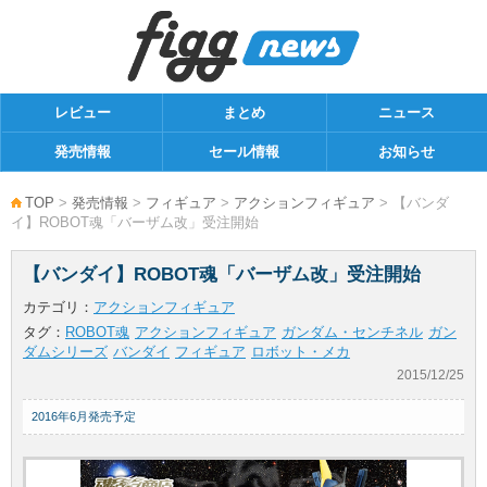
レビュー
まとめ
ニュース
発売情報
セール情報
お知らせ
TOP
>
発売情報
>
フィギュア
>
アクションフィギュア
> 【バンダ
イ】ROBOT魂「バーザム改」受注開始
【バンダイ】ROBOT魂「バーザム改」受注開始
カテゴリ：
アクションフィギュア
タグ：
ROBOT魂
アクションフィギュア
ガンダム・センチネル
ガン
ダムシリーズ
バンダイ
フィギュア
ロボット・メカ
2015/12/25
2016年6月発売予定