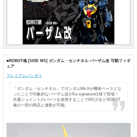
■ROBOT魂 [SIDE MS] ガンダム・センチネル バーザム改 可動フィギ
ュア
プレミアムバンダイ
「ガンダム・センチネル」でガンダムMk-IIが機体ベースとな
ったことで印象的なバーザム改がKa signature仕様で登場！
共通ジョイントのパーツを使用することでMS少女とROBOT
魂の一部の商品と連動が可能。