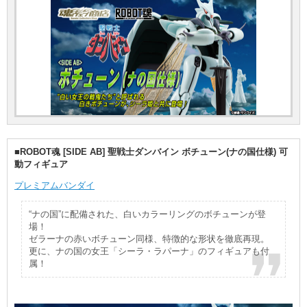
■ROBOT魂 [SIDE AB] 聖戦士ダンバイン ボチューン(ナの国仕様) 可
動フィギュア
プレミアムバンダイ
“ナの国”に配備された、白いカラーリングのボチューンが登
場！
ゼラーナの赤いボチューン同様、特徴的な形状を徹底再現。
更に、ナの国の女王「シーラ・ラパーナ」のフィギュアも付
属！