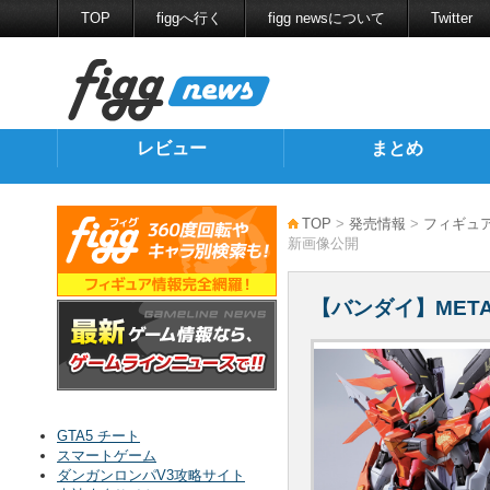
TOP
figgへ行く
figg newsについて
Twitter
レビュー
まとめ
TOP
>
発売情報
>
フィギュ
新画像公開
【バンダイ】MET
GTA5 チート
スマートゲーム
ダンガンロンパV3攻略サイト