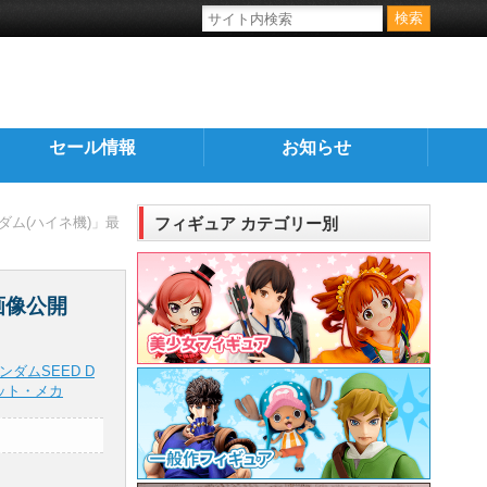
セール情報
お知らせ
ンダム(ハイネ機)」最
フィギュア カテゴリー別
画像公開
ンダムSEED D
ット・メカ