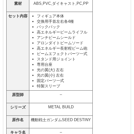
素材
ABS,PVC,ダイキャスト,PC,PP
セット内容
フィギュア本体
交換用手首左右各4種
バックパック
高エネルギービームライフル
アンチビームシールド
アロンダイトビームソード
高エネルギー長射程ビーム砲
ビームエフェクトパーツ一式
スタンド用ジョイント
専用台座
光の翼(大) 左右
光の翼(小) 左右
固定パーツ一式
特製スリーブ
–
原型師
METAL BUILD
シリーズ
原作名
機動戦士ガンダムSEED DESTINY
–
キャラ名