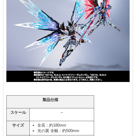
製品仕様
–
スケール
サイズ
全高：約180mm
光の翼 全幅：約500mm