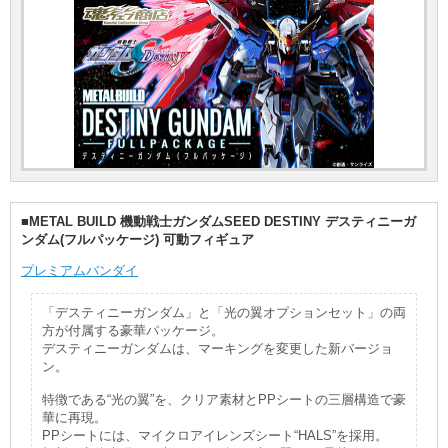
■METAL BUILD 機動戦士ガンダムSEED DESTINY デスティニーガ
ンダム(フルパッケージ) 可動フィギュア
プレミアムバンダイ
「デスティニーガンダム」と「光の翼オプションセット」の両
方が付属する豪華パッケージ。
デスティニーガンダムは、マーキングを変更した新バージョ
ン。
特徴である“光の翼”を、クリア素材とPPシートの三層構造で豪
華に再現。
PPシートには、マイクロアイレンズシート“HALS”を採用。