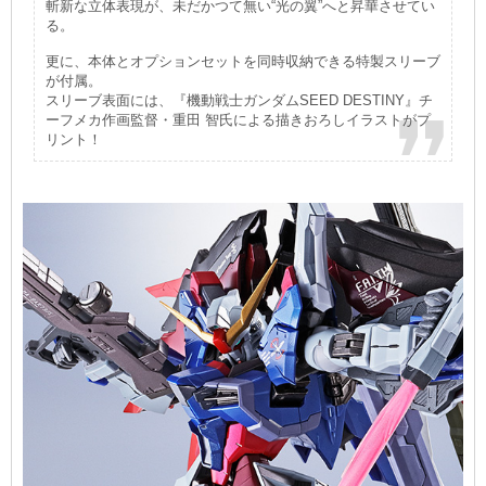
斬新な立体表現が、未だかつて無い“光の翼”へと昇華させてい
る。
更に、本体とオプションセットを同時収納できる特製スリーブ
が付属。
スリーブ表面には、『機動戦士ガンダムSEED DESTINY』チ
ーフメカ作画監督・重田 智氏による描きおろしイラストがプ
リント！