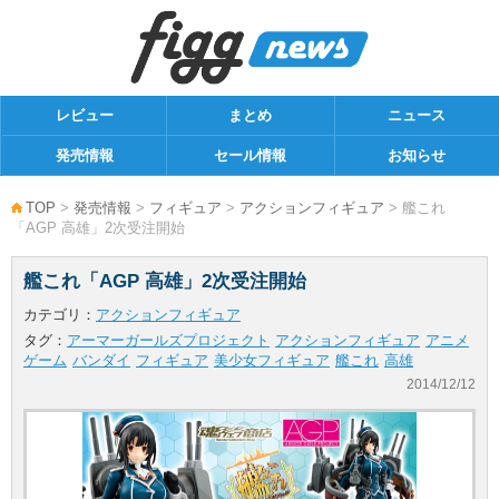
レビュー
まとめ
ニュース
発売情報
セール情報
お知らせ
TOP
>
発売情報
>
フィギュア
>
アクションフィギュア
> 艦これ
「AGP 高雄」2次受注開始
艦これ「AGP 高雄」2次受注開始
カテゴリ：
アクションフィギュア
タグ：
アーマーガールズプロジェクト
アクションフィギュア
アニメ
ゲーム
バンダイ
フィギュア
美少女フィギュア
艦これ
高雄
2014/12/12