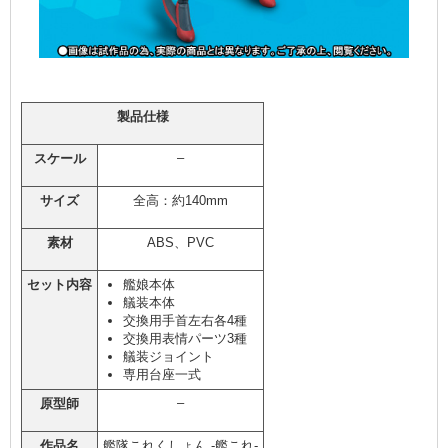
製品仕様
–
スケール
サイズ
全高：約140mm
素材
ABS、PVC
セット内容
艦娘本体
艤装本体
交換用手首左右各4種
交換用表情パーツ3種
艤装ジョイント
専用台座一式
–
原型師
作品名
艦隊これくしょん -艦これ-