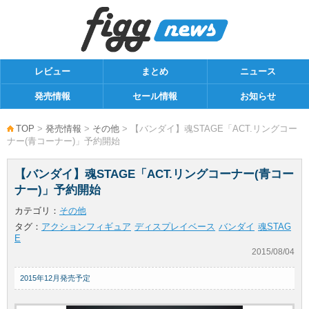
レビュー
まとめ
ニュース
発売情報
セール情報
お知らせ
TOP
>
発売情報
>
その他
> 【バンダイ】魂STAGE「ACT.リングコー
ナー(青コーナー)」予約開始
【バンダイ】魂STAGE「ACT.リングコーナー(青コー
ナー)」予約開始
カテゴリ：
その他
タグ：
アクションフィギュア
ディスプレイベース
バンダイ
魂STAG
E
2015/08/04
2015年12月発売予定