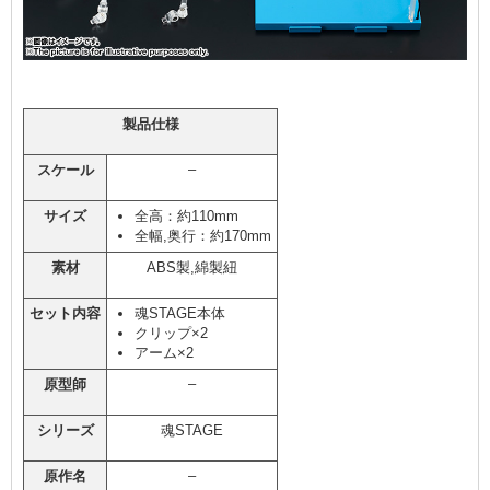
製品仕様
–
スケール
サイズ
全高：約110mm
全幅,奥行：約170mm
素材
ABS製,綿製紐
セット内容
魂STAGE本体
クリップ×2
アーム×2
–
原型師
シリーズ
魂STAGE
–
原作名