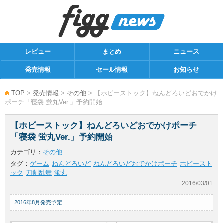
レビュー
まとめ
ニュース
発売情報
セール情報
お知らせ
TOP
>
発売情報
>
その他
> 【ホビーストック】ねんどろいどおでかけ
ポーチ「寝袋 蛍丸Ver.」予約開始
【ホビーストック】ねんどろいどおでかけポーチ
「寝袋 蛍丸Ver.」予約開始
カテゴリ：
その他
タグ：
ゲーム
ねんどろいど
ねんどろいどおでかけポーチ
ホビースト
ック
刀剣乱舞
蛍丸
2016/03/01
2016年8月発売予定