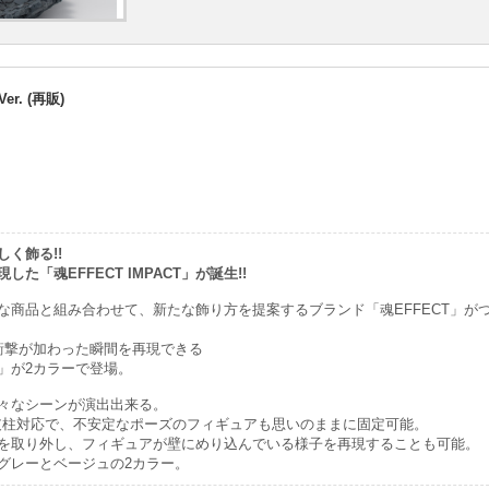
er. (再販)
く飾る!!
た「魂EFFECT IMPACT」が誕生!!
な商品と組み合わせて、新たな飾り方を提案するブランド「魂EFFECT」が
衝撃が加わった瞬間を再現できる
CT」が2カラーで登場。
々なシーンが演出出来る。
E支柱対応で、不安定なポーズのフィギュアも思いのままに固定可能。
を取り外し、フィギュアが壁にめり込んでいる様子を再現することも可能。
グレーとベージュの2カラー。