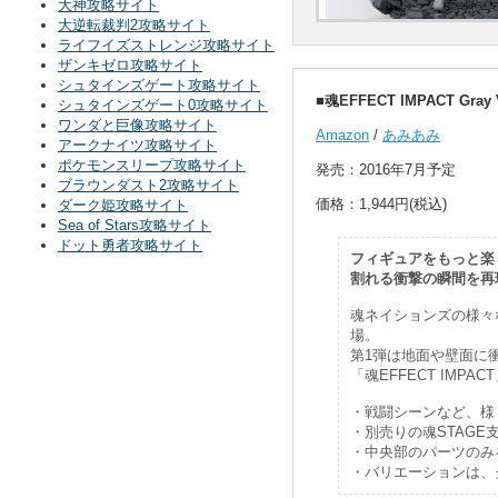
大神攻略サイト
大逆転裁判2攻略サイト
ライフイズストレンジ攻略サイト
ザンキゼロ攻略サイト
シュタインズゲート攻略サイト
■魂EFFECT IMPACT Gray V
シュタインズゲート0攻略サイト
ワンダと巨像攻略サイト
Amazon
/
あみあみ
アークナイツ攻略サイト
ポケモンスリープ攻略サイト
発売：2016年7月予定
ブラウンダスト2攻略サイト
価格：1,944円(税込)
ダーク姫攻略サイト
Sea of Stars攻略サイト
ドット勇者攻略サイト
フィギュアをもっと楽し
割れる衝撃の瞬間を再現し
魂ネイションズの様々
場。
第1弾は地面や壁面に
「魂EFFECT IMPA
・戦闘シーンなど、様
・別売りの魂STAG
・中央部のパーツのみ
・バリエーションは、