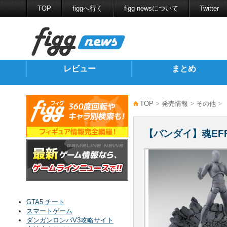
TOP
figgへ行く
figg newsについて
Twitter
レビュー
まとめ
TOP
>
発売情報
>
その他
> 
【バンダイ】魂EFFE
GTA5 チート
スマートゲーム
ダンガンロンパV3攻略サイト