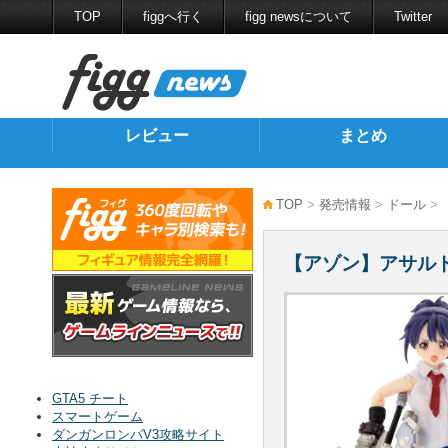
TOP
figgへ行く
figg newsについて
Twitter
レビュー
まとめ
TOP
>
発売情報
>
ドール
>
【アゾン】アサルト
GTA5 チート
スマートゲーム
ダンガンロンパV3攻略サイト