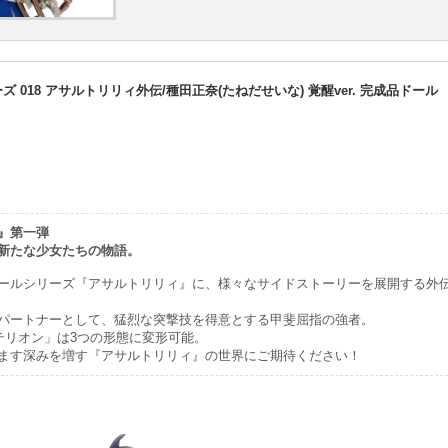
ーズ 018 アサルトリリィ外伝/種田正奈(たねだせいな) 覚醒ver. 完成品ドール
』第一弾
新たな少女たちの物語。
ールシリーズ『アサルトリリィ』に、様々なサイドストーリーを展開する外
パートナーとして、猛烈な突撃技を得意とする甲斐屈指の強者。
ステリオン」は3つの形態に変形可能。
ます深みを増す『アサルトリリィ』の世界にご期待ください！