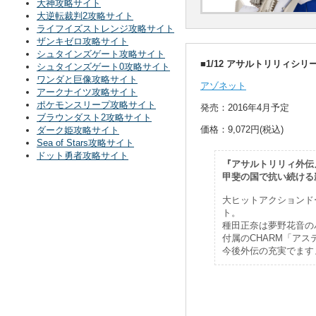
大神攻略サイト
大逆転裁判2攻略サイト
ライフイズストレンジ攻略サイト
ザンキゼロ攻略サイト
シュタインズゲート攻略サイト
■1/12 アサルトリリィシリ
シュタインズゲート0攻略サイト
ワンダと巨像攻略サイト
アゾネット
アークナイツ攻略サイト
ポケモンスリープ攻略サイト
発売：2016年4月予定
ブラウンダスト2攻略サイト
価格：9,072円(税込)
ダーク姫攻略サイト
Sea of Stars攻略サイト
ドット勇者攻略サイト
『アサルトリリィ外伝
甲斐の国で抗い続ける
大ヒットアクションド
ト。
種田正奈は夢野花音の
付属のCHARM「ア
今後外伝の充実でます