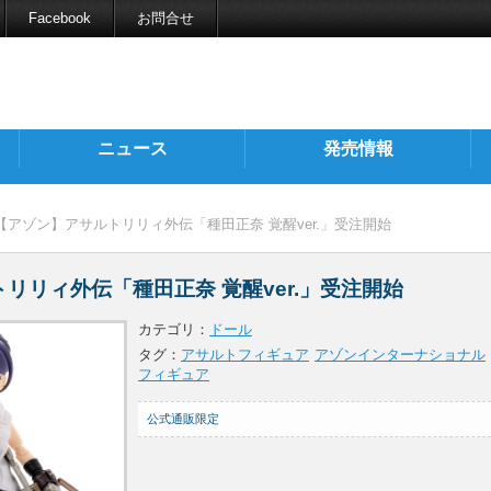
Facebook
お問合せ
ニュース
発売情報
 【アゾン】アサルトリリィ外伝「種田正奈 覚醒ver.」受注開始
リリィ外伝「種田正奈 覚醒ver.」受注開始
カテゴリ：
ドール
タグ：
アサルトフィギュア
アゾンインターナショナル
フィギュア
公式通販限定