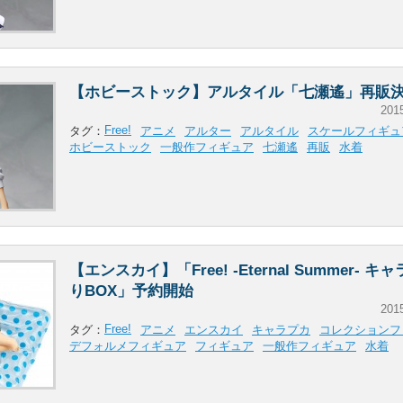
【ホビーストック】アルタイル「七瀬遙」再販
201
Free!
タグ：
アニメ
アルター
アルタイル
スケールフィギュ
ホビーストック
一般作フィギュア
七瀬遙
再販
水着
【エンスカイ】「Free! -Eternal Summer- キ
りBOX」予約開始
201
Free!
タグ：
アニメ
エンスカイ
キャラプカ
コレクションフ
デフォルメフィギュア
フィギュア
一般作フィギュア
水着