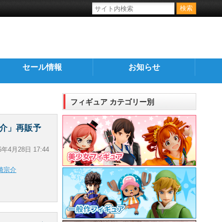
セール情報
お知らせ
フィギュア カテゴリー別
崎宗介」再販予
6年4月28日 17:44
崎宗介