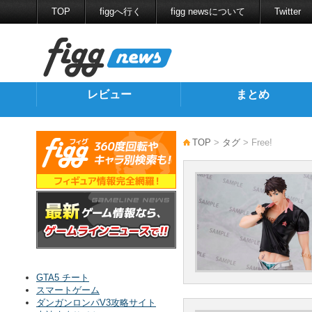
TOP
figgへ行く
figg newsについて
Twitter
レビュー
まとめ
TOP
>
タグ
> Free!
GTA5 チート
スマートゲーム
ダンガンロンパV3攻略サイト