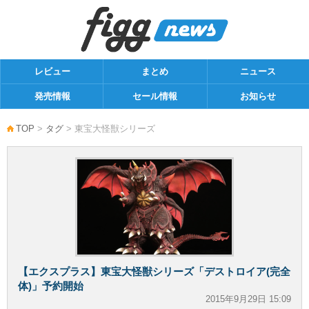
レビュー
まとめ
ニュース
発売情報
セール情報
お知らせ
TOP
>
タグ
> 東宝大怪獣シリーズ
【エクスプラス】東宝大怪獣シリーズ「デストロイア(完全
体)」予約開始
2015年9月29日 15:09