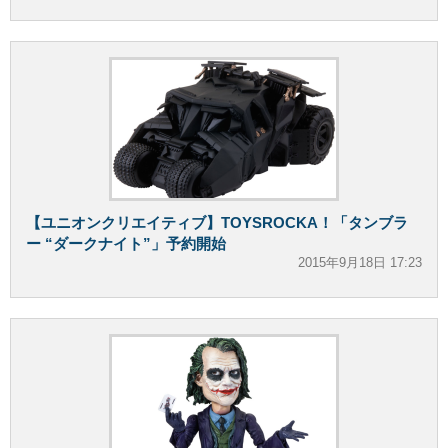
【ユニオンクリエイティブ】TOYSROCKA！「タンブラ
ー “ダークナイト”」予約開始
2015年9月18日 17:23