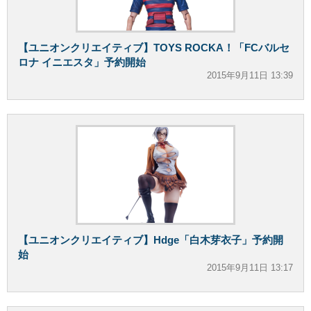
【ユニオンクリエイティブ】TOYS ROCKA！「FCバルセ
ロナ イニエスタ」予約開始
2015年9月11日 13:39
【ユニオンクリエイティブ】Hdge「白木芽衣子」予約開
始
2015年9月11日 13:17