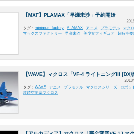
【MXF】PLAMAX「早瀬未沙」予約開始
201
minimum factory
PLAMAX
タグ：
アニメ
プラモデル
マク
マックスファクトリー
早瀬未沙
美少女フィギュア
超時空要
【WAVE】マクロス「VF-4 ライトニングIII [D
2018
WAVE
タグ：
アニメ
プラモデル
マクロスシリーズ
ロボッ
超時空要塞マクロス
【アルカディア】マクロス「完全変形VF-1J マク