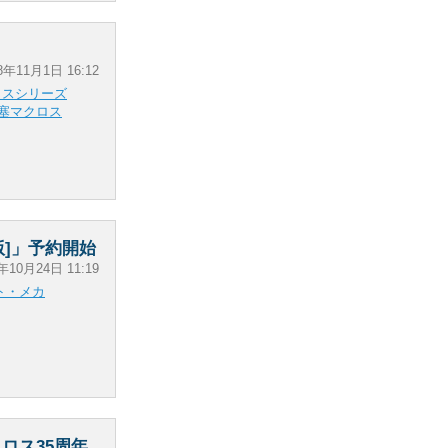
8年11月1日 16:12
ロスシリーズ
塞マクロス
X版]」予約開始
年10月24日 11:19
ト・メカ
ロス35周年