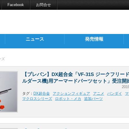
Facebook
お問合せ
ニュース
発売情報
ーズ
【プレバン】DX超合金「VF-31S ジークフリー
ルダース機)用アーマードパーツセット」受注開
201
タグ：
DX超合金
アクションフィギュア
アニメ
バンダイ
マ
マクロスシリーズ
ロボット・メカ
追加パーツ