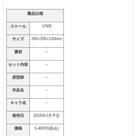
製品仕様
1/500
スケール
265×205×120mm
サイズ
–
素材
–
セット内容
–
原型師
–
作品名
–
キャラ名
発売日
2015年2月予定
価格
5,400円(税込)