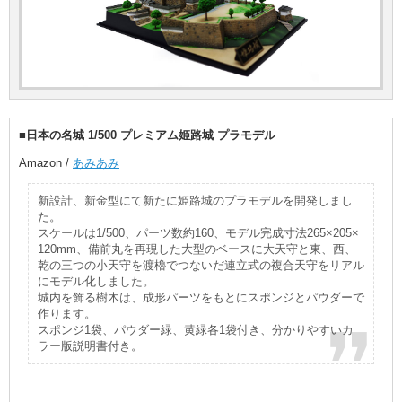
■日本の名城 1/500 プレミアム姫路城 プラモデル
Amazon /
あみあみ
新設計、新金型にて新たに姫路城のプラモデルを開発しまし
た。
スケールは1/500、パーツ数約160、モデル完成寸法265×205×
120mm、備前丸を再現した大型のベースに大天守と東、西、
乾の三つの小天守を渡櫓でつないだ連立式の複合天守をリアル
にモデル化しました。
城内を飾る樹木は、成形パーツをもとにスポンジとパウダーで
作ります。
スポンジ1袋、パウダー緑、黄緑各1袋付き、分かりやすいカ
ラー版説明書付き。