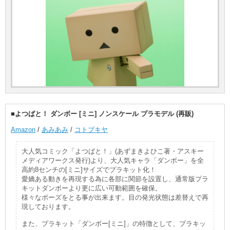
■よつばと！ ダンボー [ミニ] ノンスケール プラモデル (再販)
Amazon
/
あみあみ
/
コトブキヤ
大人気コミック「よつばと！」(あずまきよひこ著・アスキー
メディアワークス発行)より、大人気キャラ「ダンボー」を全
高約8センチの[ミニ]サイズでプラキット化！
愛嬌ある動きを再現する為に各部に関節を設置し、通常版プラ
キットダンボーより更に広い可動範囲を確保。
様々なポーズをとる事が出来ます。目の発光状態は差替えで再
現しております。
また、プラキット「ダンボー[ミニ]」の特徴として、プラキッ