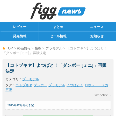
レビュー
まとめ
ニュース
発売情報
セール情報
お知らせ
TOP
>
発売情報
>
模型
>
プラモデル
> 【コトブキヤ】よつばと！
「ダンボー [ミニ]」再販決定
【コトブキヤ】よつばと！「ダンボー [ミニ]」再販
決定
カテゴリ：
プラモデル
タグ：
コトブキヤ
ダンボー
プラモデル
よつばと！
ロボット・メカ
再販
2015/10/15
2015年12月発売予定