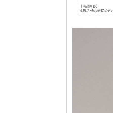
【商品内容】
成形品×6/水転写式デ