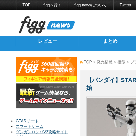
TOP
figgへ行く
figg newsについて
Twitter
レビュー
まとめ
TOP
>
発売情報
>
模型
>
プ
【バンダイ】STA
始
GTA5 チート
スマートゲーム
ダンガンロンパV3攻略サイト