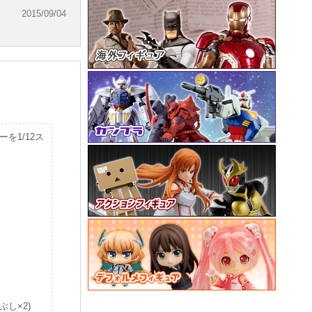
2015/09/04
を1/12ス
。
ぶし×2)