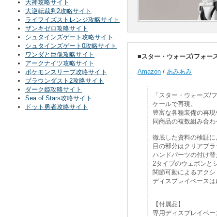
大神攻略サイト
大逆転裁判2攻略サイト
ライフイズストレンジ攻略サイト
ザンキゼロ攻略サイト
シュタインズゲート攻略サイト
シュタインズゲート0攻略サイト
ワンダと巨像攻略サイト
■スター・ウォーズ/フォース
アークナイツ攻略サイト
Amazon
/
あみあみ
ポケモンスリープ攻略サイト
ブラウンダスト2攻略サイト
ダーク姫攻略サイト
「スター・ウォーズ/
Sea of Stars攻略サイト
ケールで再現。
ドット勇者攻略サイト
豊富な各種装備の再現
同商品の複数組み合わ
徹底した資料の検証に
目の部分はクリアブラ
ハンドパーツの付け替
2タイプのウェポンと
関節可動によるアクシ
ディスプレイベースは
【付属品】
専用ディスプレイベース/