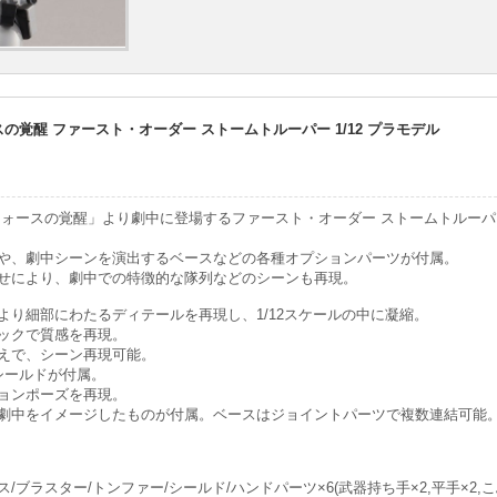
の覚醒 ファースト・オーダー ストームトルーパー 1/12 プラモデル
フォースの覚醒」より劇中に登場するファースト・オーダー ストームトルーパー
や、劇中シーンを演出するベースなどの各種オプションパーツが付属。
せにより、劇中での特徴的な隊列などのシーンも再現。
より細部にわたるディテールを再現し、1/12スケールの中に凝縮。
ックで質感を再現。
えで、シーン再現可能。
シールドが付属。
ョンポーズを再現。
劇中をイメージしたものが付属。ベースはジョイントパーツで複数連結可能
ブラスター/トンファー/シールド/ハンドパーツ×6(武器持ち手×2,平手×2,こ