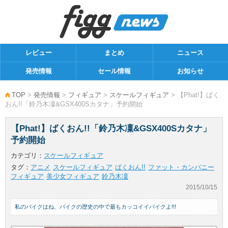
レビュー
まとめ
ニュース
発売情報
セール情報
お知らせ
TOP
>
発売情報
>
フィギュア
>
スケールフィギュア
> 【Phat!】ばく
おん!!「鈴乃木凜&GSX400Sカタナ」予約開始
【Phat!】ばくおん!!「鈴乃木凜&GSX400Sカタナ」
予約開始
カテゴリ：
スケールフィギュア
タグ：
アニメ
スケールフィギュア
ばくおん!!
ファット・カンパニー
フィギュア
美少女フィギュア
鈴乃木凜
2015/10/15
私のバイクはね、バイクの歴史の中で最もカッコイイバイクよ!!!