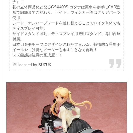
ナ』！
初の立体商品化となるGSX400S カタナは実車を参考にCAD造
形で細部までこだわり、ライト、ウィンカー等はクリアパーツ
使用。
シート、ナンバープレートを差し替えることでバイク単体でも
ディスプレイ可能。
サイドスタンド可動、ディスプレイ用透明スタンド、専用台座
付属。
日本刀をモチーフにデザインされたフォルム、特徴的な星型ホ
イールや、独特なメーターも余すことなく再現！
スズ菌感染注意の完成度！！
※Licensed by SUZUKI