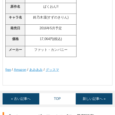
原作名
ばくおん!!
キャラ名
鈴乃木凜(すずのきりん)
発売日
2016年5月予定
価格
17,064円(税込)
メーカー
ファット・カンパニー
figg
/
Amazon
/
あみあみ
/
グッスマ
« 古い記事へ
TOP
新しい記事へ »