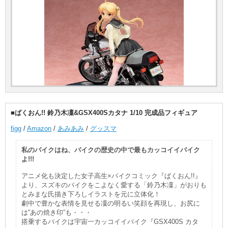
■ばくおん!! 鈴乃木凜&GSX400Sカタナ 1/10 完成品フィギュア
figg
/
Amazon
/
あみあみ
/
グッスマ
私のバイクはね、バイクの歴史の中で最もカッコイイバイク
よ!!!
アニメ化も決定した女子高生×バイクコミック『ばくおん!!』
より、スズキのバイクをこよなく愛する「鈴乃木凜」がおりも
とみまな氏描き下ろしイラストを元に立体化！
劇中で豊かな表情を見せる凜の明るい笑顔を再現し、お尻に
は”あの焼き印”も・・・
搭乗するバイクは宇宙一カッコイイバイク『GSX400S カタ