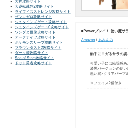
大神攻略サイト
大逆転裁判2攻略サイト
ライフイズストレンジ攻略サイト
ザンキゼロ攻略サイト
シュタインズゲート攻略サイト
シュタインズゲート0攻略サイト
■Powerプレイ！ 使い魔サラ -B
ワンダと巨像攻略サイト
アークナイツ攻略サイト
Amazon
/
あみあみ
ポケモンスリープ攻略サイト
ブラウンダスト2攻略サイト
ダーク姫攻略サイト
触手にヨガるサラの姿
Sea of Stars攻略サイト
ドット勇者攻略サイト
可愛い子には臨場感あ
漆黒バージョンの使い
黒い翼×クリアパープ
※フェイス2種付き