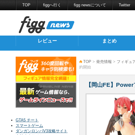
TOP
figgへ行く
figg newsについて
Twitter
レビュー
まとめ
TOP
>
発売情報
>
フィギュ
約開始
【岡山FE】Powerプ
GTA5 チート
スマートゲーム
ダンガンロンパV3攻略サイト