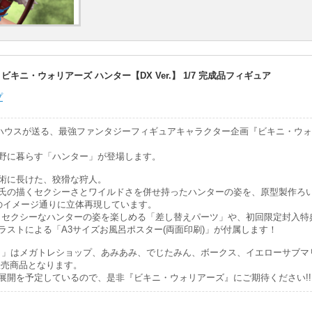
ビキニ・ウォリアーズ ハンター【DX Ver.】 1/7 完成品フィギュア
プ
ハウスが送る、最強ファンタジーフィギュアキャラクター企画『ビキニ・ウ
野に暮らす「ハンター」が登場します。
術に長けた、狡猾な狩人。
氏の描くセクシーさとワイルドさを併せ持ったハンターの姿を、原型製作ろい
のイメージ通りに立体再現しています。
は、よりセクシーなハンターの姿を楽しめる「差し替えパーツ」や、初回限定封入
ラストによる「A3サイズお風呂ポスター(両面印刷)」が付属します！
r.】」はメガトレショップ、あみあみ、でじたみん、ボークス、イエローサブマ
販売商品となります。
展開を予定しているので、是非『ビキニ・ウォリアーズ』にご期待ください!!