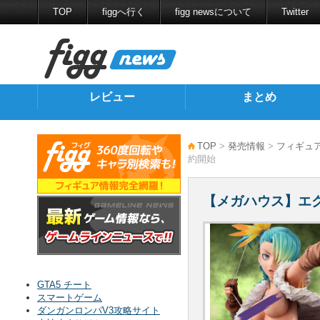
TOP
figgへ行く
figg newsについて
Twitter
レビュー
まとめ
TOP
>
発売情報
>
フィギュ
約開始
【メガハウス】エク
GTA5 チート
スマートゲーム
ダンガンロンパV3攻略サイト