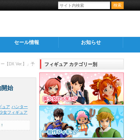
セール情報
お知らせ
DX Ver.】」予
フィギュア カテゴリー別
約開始
ギュア
ハンター
少女フィギュア
き！