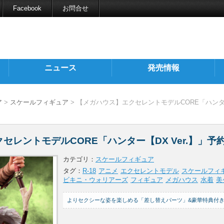
Facebook
お問合せ
ニュース
発売情報
ア
>
スケールフィギュア
> 【メガハウス】エクセレントモデルCORE「ハンター【
セレントモデルCORE「ハンター【DX Ver.】」予
カテゴリ：
スケールフィギュア
タグ：
R-18
アニメ
エクセレントモデル
スケールフィ
ビキニ・ウォリアーズ
フィギュア
メガハウス
水着
美
よりセクシーな姿を楽しめる「差し替えパーツ」&豪華特典付