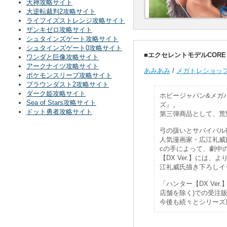
大神攻略サイト
大逆転裁判2攻略サイト
ライフイズストレンジ攻略サイト
ザンキゼロ攻略サイト
シュタインズゲート攻略サイト
シュタインズゲート0攻略サイト
■エクセレントモデルCORE 
ワンダと巨像攻略サイト
アークナイツ攻略サイト
あみあみ
/
メガトレショッ
ポケモンスリープ攻略サイト
ブラウンダスト2攻略サイト
ダーク姫攻略サイト
ホビージャパン&メガ
Sea of Stars攻略サイト
ズ』。
ドット勇者攻略サイト
第三弾商品として、荒
弓の扱いとサバイバル
人気漫画家・広江礼威
cの手によって、劇中
【DX Ver.】に
江礼威氏描き下ろしイ
「ハンター【DX Ve
店舗を除く)での受注
今後も続々とシリーズ