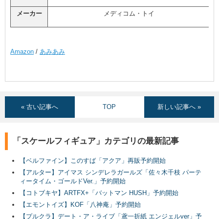
メーカー
メディコム・トイ
Amazon
/
あみあみ
« 古い記事へ
TOP
新しい記事へ »
「スケールフィギュア」カテゴリの最新記事
【ベルファイン】このすば「アクア」再販予約開始
【アルター】アイマス シンデレラガールズ「佐々木千枝 パーテ
ィータイム・ゴールドVer.」予約開始
【コトブキヤ】ARTFX+「バットマン HUSH」予約開始
【エモントイズ】KOF「八神庵」予約開始
【プルクラ】デート・ア・ライブ「鳶一折紙 エンジェルver」予