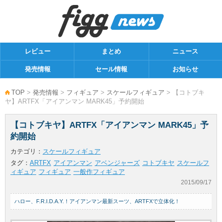
レビュー
まとめ
ニュース
発売情報
セール情報
お知らせ
TOP
>
発売情報
>
フィギュア
>
スケールフィギュア
> 【コトブキ
ヤ】ARTFX「アイアンマン MARK45」予約開始
【コトブキヤ】ARTFX「アイアンマン MARK45」予
約開始
カテゴリ：
スケールフィギュア
タグ：
ARTFX
アイアンマン
アベンジャーズ
コトブキヤ
スケールフ
ィギュア
フィギュア
一般作フィギュア
2015/09/17
ハロー、F.R.I.D.A.Y.！アイアンマン最新スーツ、ARTFXで立体化！