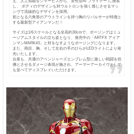
え、人工知能をジャービスから、女性型AI“フライデー”に換装
し、 ボディのデザインも対ウルトロンを強く感じさせるマッ
シヴで流線的なデザインを採用。
初となる六角形のアウトラインを持つ胸のリパルサーが特徴と
する最新型アイアンマンだ！
サイズは1/6スケールとなる全高約30cmで、ポージングはミュ
ージアムスタイルの立ち姿となり、発売中の「ARTFX アイア
ンマンMARK43」と対をなすようなポージングになります。
また、両目、胸、そして左右の手のひらがLEDライトにより発
光いたします。
台座も、共通のアベンジャーズエンブレム型に激しい戦闘を彷
彿とさせるダメージ表現が施され、アーマーアーカイヴとして
も並べてディスプレイいただけます。