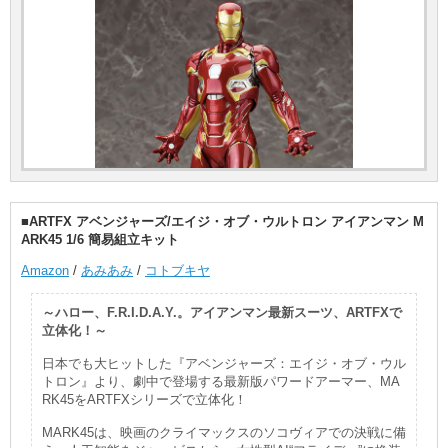
■ARTFX アベンジャーズ/エイジ・オブ・ウルトロン アイアンマン M
ARK45 1/6 簡易組立キット
Amazon
/
あみあみ
/
コトブキヤ
～ハロー、F.R.I.D.A.Y.。アイアンマン最新スーツ、ARTFXで
立体化！～
日本でも大ヒットした『アベンジャーズ：エイジ・オブ・ウル
トロン』より、劇中で登場する最新版パワードアーマー、MA
RK45をARTFXシリーズで立体化！
MARK45は、映画のクライマックスのソコヴィアでの決戦に備