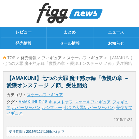
レビュー
まとめ
ニュース
発売情報
セール情報
お知らせ
TOP
>
発売情報
>
フィギュア
>
スケールフィギュア
> 【AMAKUNI】
七つの大罪 魔王黙示録「傲慢の章 ～愛獲オンステージ ノ節」受注開始
【AMAKUNI】七つの大罪 魔王黙示録「傲慢の章 ～
愛獲オンステージ ノ節」受注開始
カテゴリ：
スケールフィギュア
タグ：
AMAKUNI
R-18
キャストオフ
スケールフィギュア
フィギュ
ア
ホビージャパン
ルシファー
七つの大罪(ホビージャパン)
美少女フ
ィギュア
2015/11/24
受注期間：2015年12月10日(木)まで