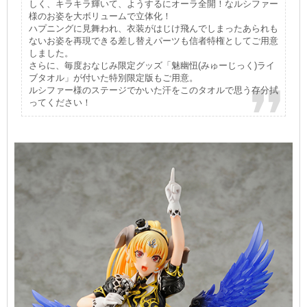
しく、キラキラ輝いて、ようするにオーラ全開！なルシファー
様のお姿を大ボリュームで立体化！
ハプニングに見舞われ、衣装がはじけ飛んでしまったあられも
ないお姿を再現できる差し替えパーツも信者特権としてご用意
しました。
さらに、毎度おなじみ限定グッズ「魅幽忸(みゅーじっく)ライ
ブタオル」が付いた特別限定版もご用意。
ルシファー様のステージでかいた汗をこのタオルで思う存分拭
ってください！