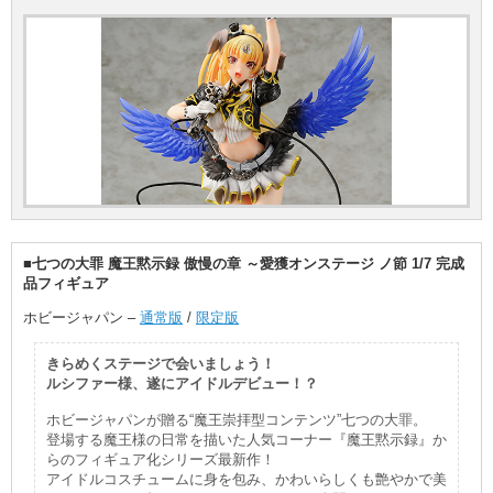
■七つの大罪 魔王黙示録 傲慢の章 ～愛獲オンステージ ノ節 1/7 完成
品フィギュア
ホビージャパン –
通常版
/
限定版
きらめくステージで会いましょう！
ルシファー様、遂にアイドルデビュー！？
ホビージャパンが贈る“魔王崇拝型コンテンツ”七つの大罪。
登場する魔王様の日常を描いた人気コーナー『魔王黙示録』か
らのフィギュア化シリーズ最新作！
アイドルコスチュームに身を包み、かわいらしくも艶やかで美