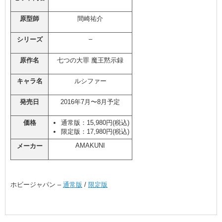
原型師
間崎祐介
–
シリーズ
原作名
七つの大罪 魔王黙示録
キャラ名
ルシファー
発売日
2016年7月〜8月予定
価格
通常版：15,980円(税込)
限定版：17,980円(税込)
AMAKUNI
メーカー
ホビージャパン –
通常版
/
限定版