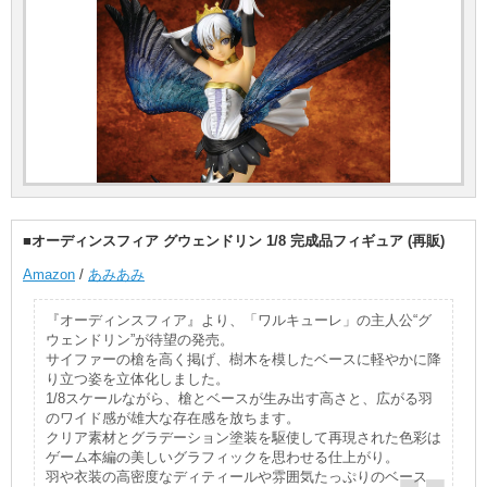
■オーディンスフィア グウェンドリン 1/8 完成品フィギュア (再販)
Amazon
/
あみあみ
『オーディンスフィア』より、「ワルキューレ」の主人公“グ
ウェンドリン”が待望の発売。
サイファーの槍を高く掲げ、樹木を模したベースに軽やかに降
り立つ姿を立体化しました。
1/8スケールながら、槍とベースが生み出す高さと、広がる羽
のワイド感が雄大な存在感を放ちます。
クリア素材とグラデーション塗装を駆使して再現された色彩は
ゲーム本編の美しいグラフィックを思わせる仕上がり。
羽や衣装の高密度なディティールや雰囲気たっぷりのベース