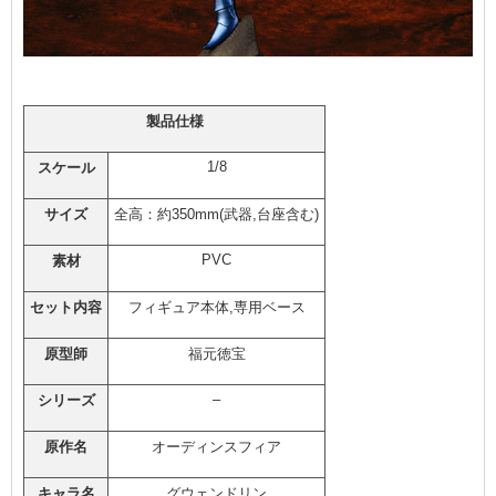
製品仕様
1/8
スケール
サイズ
全高：約350mm(武器,台座含む)
PVC
素材
セット内容
フィギュア本体,専用ベース
原型師
福元徳宝
–
シリーズ
原作名
オーディンスフィア
キャラ名
グウェンドリン