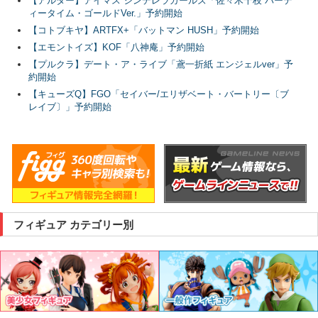
【アルター】アイマス シンデレラガールズ「佐々木千枝 パーテ
ィータイム・ゴールドVer.」予約開始
【コトブキヤ】ARTFX+「バットマン HUSH」予約開始
【エモントイズ】KOF「八神庵」予約開始
【プルクラ】デート・ア・ライブ「鳶一折紙 エンジェルver」予
約開始
【キューズQ】FGO「セイバー/エリザベート・バートリー〔ブ
レイブ〕」予約開始
フィギュア カテゴリー別