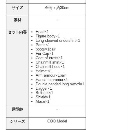
サイズ
全高：約30cm
–
素材
Head×1
セット内容
Figure body×1
Long sleeved undershirt×1
Pants×1
boots×1pair
Fur Cap×1
Coat of cross×1
Chainmill shirt×1
Chainmill hood×1
Helmet×1
Arm armour×1pair
Hands in aromur×4
Double handed long sword×1
Dagger×1
Belt set×1
Shield×1
Mace×1
–
原型師
COO Model
シリーズ