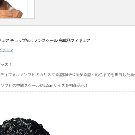
ュア チョップVer. ノンスケール 完成品フィギュア
グッスマ
グッズ！
 ディフォルメソフビのカリスマ原型師HAO氏が原型～彩色までを担当した新
ミニソフビの中間スケール約12cmサイズを初商品化！