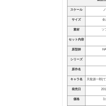
スケール
ノ
サイズ
全
素材
ソ
セット内容
原型師
H
シリーズ
原作名
キャラ名
天龍源一郎(
発売日
20
価格
3