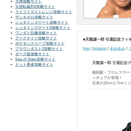
大神攻略サイト
大逆転裁判2攻略サイト
ライフイズストレンジ攻略サイト
ザンキゼロ攻略サイト
シュタインズゲート攻略サイト
シュタインズゲート0攻略サイト
ワンダと巨像攻略サイト
アークナイツ攻略サイト
■天龍源一郎 引退記念フィギ
ポケモンスリープ攻略サイト
figg
/
Amazon
/
あみあみ
/
ブラウンダスト2攻略サイト
ダーク姫攻略サイト
Sea of Stars攻略サイト
天龍源一郎 引退記念
ドット勇者攻略サイト
格闘家・プロレスラー
ィギュアが登場！
従来の15cmと7cm