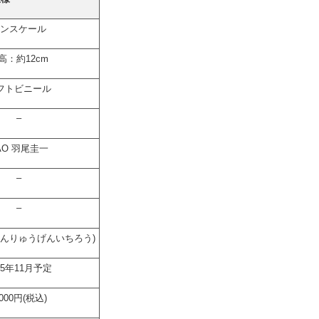
ンスケール
高：約12cm
フトビニール
–
AO 羽尾圭一
–
–
てんりゅうげんいちろう)
15年11月予定
,000円(税込)