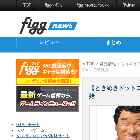
TOP
figgへ行く
figg newsについて
Twitter
レビュー
まとめ
TOP
>
発売情報
>
フィギュ
Ver.」予約開始
【ときめきドットコ
始
GTA5 チート
スマートゲーム
ダンガンロンパV3攻略サイト