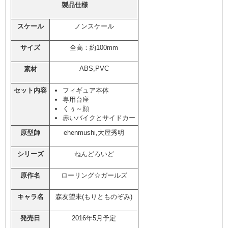
製品仕様
スケール
ノンスケール
サイズ
全高：約100mm
ABS,PVC
素材
セット内容
フィギュア本体
専用台座
くぅ～顔
赤いバイクとサイドカー
原型師
ehenmushi,大屋秀明
シリーズ
ねんどろいど
原作名
ローリング☆ガールズ
キャラ名
森友望未(もりとものぞみ)
発売日
2016年5月予定