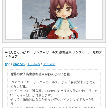
■ねんどろいど ローリング☆ガールズ 森友望未 ノンスケール 可動フ
ィギュア
figg
/
Amazon
/
あみあみ
/
グッスマ
普通の女子高生森友望未がねんどろいど化
TVアニメ『ローリング☆ガールズ』から「森友望未」がねん
どろいど化。
オプションは「通常顔」のほかにチェリオを飲んだ時に使いた
い「くぅ～顔」が付属します。
そして、物語的にも欠かせない赤いバイクとサイドカーが付
属。