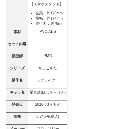
【スマホスタンド】
全高：約126mm
横幅：約174mm
奥行き：約79mm
PVC,ABS
素材
–
セット内容
PMG
原型師
シリーズ
ちょこすた
原作名
ラブライブ！
キャラ名
星空凛(ほしぞらりん)
発売日
2016年3月予定
価格
3,240円(税込)
メーカー
ブロッコリー