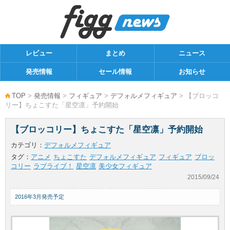
レビュー
まとめ
ニュース
発売情報
セール情報
お知らせ
TOP
>
発売情報
>
フィギュア
>
デフォルメフィギュア
> 【ブロッコ
リー】ちょこすた「星空凛」予約開始
【ブロッコリー】ちょこすた「星空凛」予約開始
カテゴリ：
デフォルメフィギュア
タグ：
アニメ
ちょこすた
デフォルメフィギュア
フィギュア
ブロッ
コリー
ラブライブ！
星空凛
美少女フィギュア
2015/09/24
2016年3月発売予定