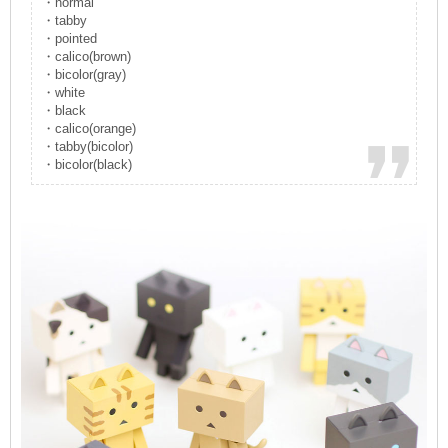
・normal
・tabby
・pointed
・calico(brown)
・bicolor(gray)
・white
・black
・calico(orange)
・tabby(bicolor)
・bicolor(black)