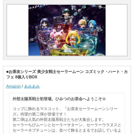
■お茶友シリーズ 美少女戦士セーラームーン コズミック・ハート・カ
フェ 8個入りBOX
Amazon
/
あみあみ
外部太陽系戦士初登場。ひみつのお茶会へようこそ☆
コップに飾れるマスコット、『お茶友セーラームーンシリー
ズ』待望の第二弾が登場です！
第二弾は人気の外部太陽系戦士たちが大集合します。
セーラーちびムーンとセーラーサターン、セーラーウラヌスと
セーラーネプチューンは、並べて飾るとまるでお話しているよ