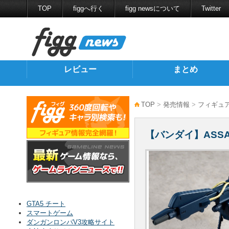
TOP
figgへ行く
figg newsについて
Twitter
レビュー
まとめ
TOP
>
発売情報
>
フィギュ
【バンダイ】ASSA
GTA5 チート
スマートゲーム
ダンガンロンパV3攻略サイト