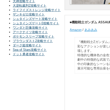
大神攻略サイト
大逆転裁判2攻略サイト
ライフイズストレンジ攻略サイト
ザンキゼロ攻略サイト
シュタインズゲート攻略サイト
■機動戦士ガンダム ASSAULT
シュタインズゲート0攻略サイト
ワンダと巨像攻略サイト
Amazon
/
あみあみ
アークナイツ攻略サイト
ポケモンスリープ攻略サイト
ブラウンダスト2攻略サイト
『機動戦士Zガンダム』
ダーク姫攻略サイト
彩なアクションが楽し
Sea of Stars攻略サイト
場します。
ドット勇者攻略サイト
特徴的な機体色の金色
劇中の特徴的な武装で
中の印象的なシーンを
展示可能な専用台座を